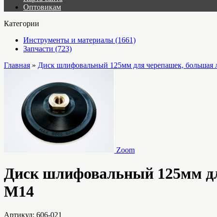
Оптовикам
Категории
Инструменты и материалы (1661)
Запчасти (723)
Главная
»
Диск шлифовальный 125мм для черепашек, большая л
Zoom
Диск шлифовальный 125мм дл
М14
Артикул:
606-021