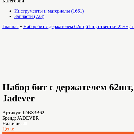
Категории
Инструменты и материалы (1661)
Запчасти (723)
Главная
»
Набор бит с держателем 62шт,61шт, отвертки 25мм,1
Набор бит с держателем 62шт
Jadever
Артикул:
JDBS3B62
Бренд:
JADEVER
Наличие:
11
Цена: